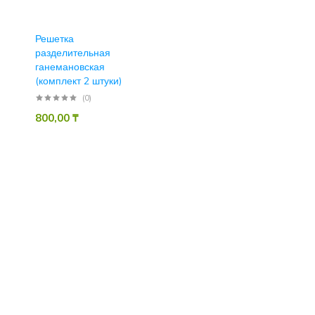
Решетка
разделительная
ганемановская
(комплект 2 штуки)
(0)
800,00
₸