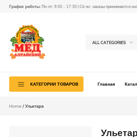
График работы:
Пн-пт: 9:00 - 17:30 | Сб-вс: заказы принимаются он
ALL CATEGORIES
Товары
КХ
для
Пасека
пчеловодства
Главная
Катал
КАТЕГОРИИ ТОВАРОВ
Home
Ульетара
Ульетара
Переработка
Ульета
Инвентарь