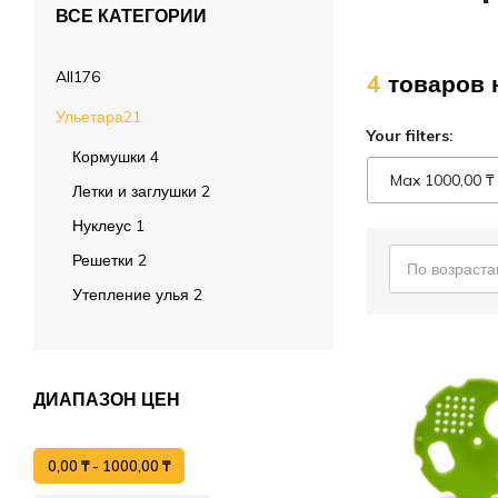
ВСЕ КАТЕГОРИИ
Лечение пчёл
Вощина
All
176
4
товаров 
Матководство
Ульетара
21
Your filters:
Откачка мёда
Кормушки
4
Max
1000,00
₸
Работа с воском
Летки и заглушки
2
Нуклеус
1
Работа с рамками
Решетки
2
По возраст
Фасовка
Утепление улья
2
Распечатка
Тара
Спецодежда
ДИАПАЗОН ЦЕН
0,00
₸
-
1000,00
₸