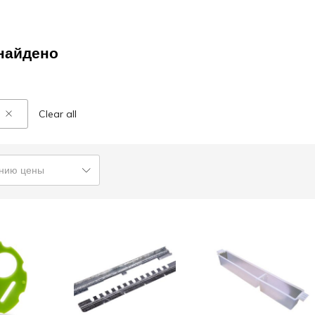
найдено
Clear all
анию цены