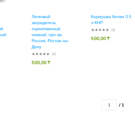
Летковый
Кормушка белая 0,5
заградитель,
л КНР
й,
оцинкованный,
(0)
ний
нижний, про-во
500,00
₸
Россия, Ростов-на-
Дону
(0)
500,00
₸
/ 1