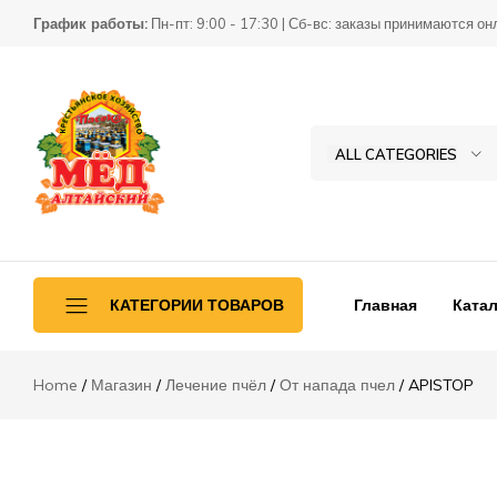
APISTOP
График работы:
Пн-пт: 9:00 - 17:30 | Сб-вс: заказы принимаются он
Описание
Отзывы (0)
ALL CATEGORIES
Товары
КХ
для
Пасека
пчеловодства
Главная
Катал
КАТЕГОРИИ ТОВАРОВ
Home
Магазин
Лечение пчёл
От напада пчел
APISTOP
Ульетара
Переработка
Инвентарь