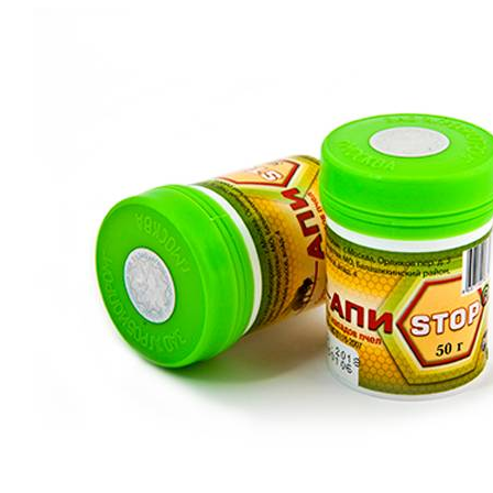
Лечение пчёл
Вощина
Матководство
Откачка мёда
Работа с воском
Работа с рамками
Фасовка
Распечатка
Тара
Спецодежда