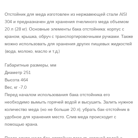
Отстойник для меда изготовлен из нержавеющей стали AISI
304 и предназначен для хранения пчелиного меда объемом
20 л (28 кг). Основные элементы бака отстойника: корпус с
краном, крышка, обруч с транспортировочными ручками. Также
можно использовать для хранения других пищевых жидкостей
(вода, молоко, масло и т.д.)
Габаритные размеры, мм
Диаметр 251
Высота 464
Вес, кг -7,0
Перед началом использования бака отстойника его
необходимо вымыть горячей водой и высушить. Залить нужное
количество меда (но не больше 20 л), убрать бак-отстойник в
удобное для хранения место. Слив меда происходит с
помощью крана.
После слива меда бак-отстойник помыть горячей водой и