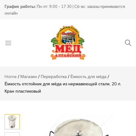
Ёмкость
График работы:
Пн-пт: 9:00 - 17:30 | Сб-вс: заказы принимаются
отстойник
20000,00
₸
Ad
онлайн
для мёда из
нержавеющей
стали, 20 л.
Кран
пластиковый
Описание
Отзывы (0)
Товары
КХ
для
Пасека
Home
Магазин
Переработка
Ёмкость для мёда
пчеловодства
Ёмкость отстойник для мёда из нержавеющей стали, 20 л.
Кран пластиковый