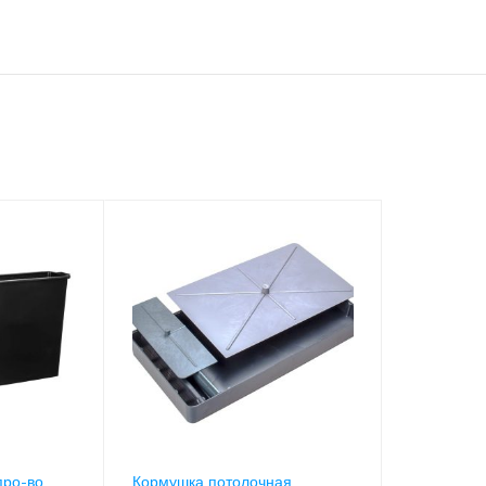
про-во
Кормушка потолочная