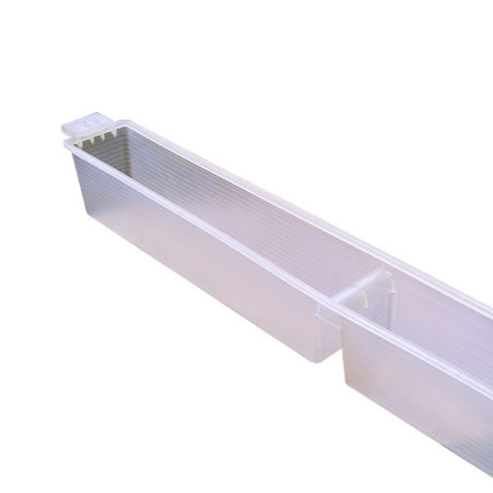
Лечение пчёл
Вощина
Матководство
Откачка мёда
Работа с воском
Работа с рамками
Фасовка
Распечатка
Тара
Спецодежда