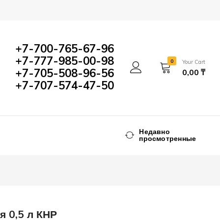
500,00
₸
Add to Cart
+7-700-765-67-96
+7-777-985-00-98
0
Your Cart
+7-705-508-96-56
0,00
₸
+7-707-574-47-50
Недавно
просмотренные
 0,5 л КНР