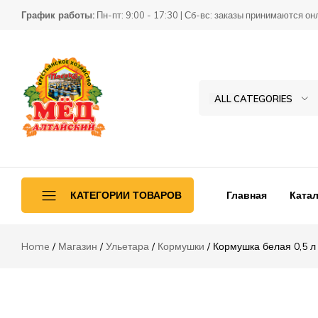
Кормушка белая 0,5 л КНР
График работы:
Пн-пт: 9:00 - 17:30 | Сб-вс: заказы принимаются он
Описание
Отзывы (0)
ALL CATEGORIES
Товары
КХ
для
Пасека
пчеловодства
Главная
Катал
КАТЕГОРИИ ТОВАРОВ
Home
Магазин
Ульетара
Кормушки
Кормушка белая 0,5 л
Ульетара
Переработка
Инвентарь