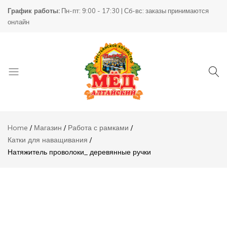
Натяжитель
График работы:
Пн-пт: 9:00 - 17:30 | Сб-вс: заказы принимаются
проволоки_
2000,00
₸
Add to
онлайн
деревянные
ручки
Описание
Отзывы (0)
Товары
КХ
для
Пасека
Home
Магазин
Работа с рамками
пчеловодства
Катки для наващивания
Натяжитель проволоки_ деревянные ручки