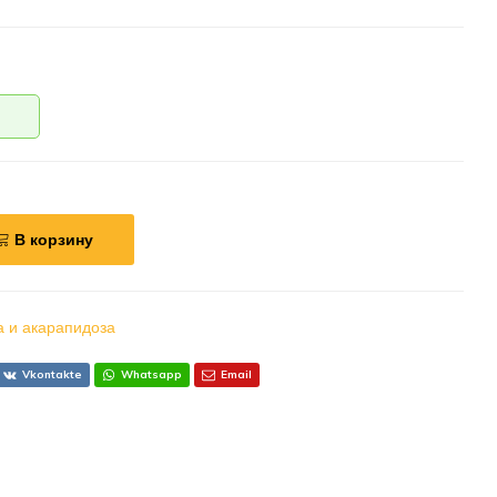
В корзину
а и акарапидоза
Vkontakte
Whatsapp
Email