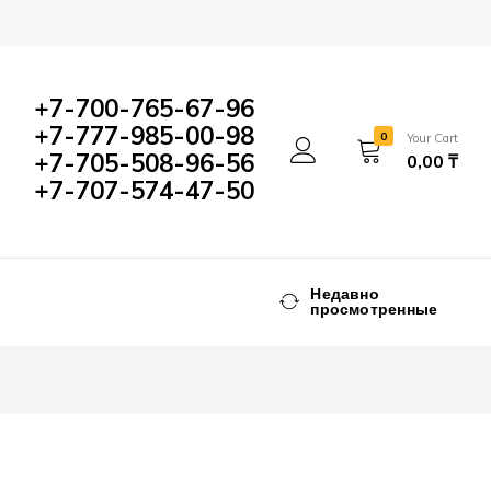
400,00
₸
Add to Cart
+7-700-765-67-96
+7-777-985-00-98
0
Your Cart
+7-705-508-96-56
0,00
₸
+7-707-574-47-50
Недавно
просмотренные
л