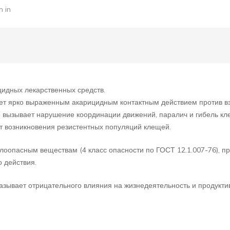
 in
идных лекарственных средств.
ает ярко выраженным акарицидным контактным действием против вз
о вызывает нарушение координации движений, паралич и гибель кл
 возникновения резистентных популяций клещей.
алоопасным веществам (4 класс опасности по ГОСТ 12.1.007-76), п
 действия.
азывает отрицательного влияния на жизнедеятельность и продукти