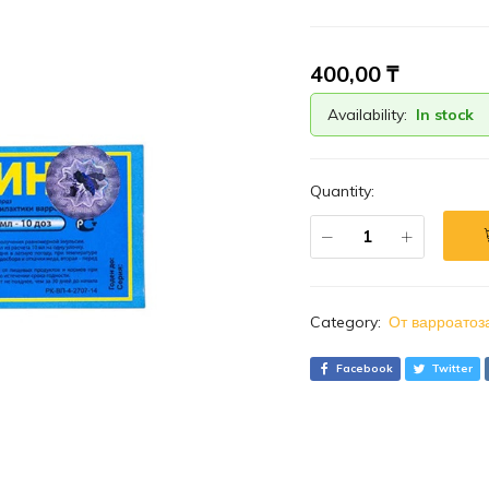
400,00
₸
Availability:
In stock
Quantity:
Category:
От варроатоз
Facebook
Twitter