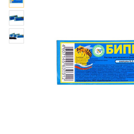
Лечение пчёл
Вощина
Матководство
Откачка мёда
Работа с воском
Работа с рамками
Фасовка
Распечатка
Тара
Спецодежда