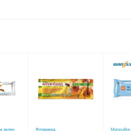
ок зелен
Флувамид
Manpulike