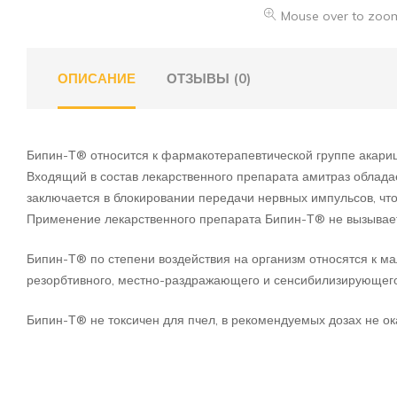
Mouse over to zoom
ОПИСАНИЕ
ОТЗЫВЫ (0)
Бипин-Т® относится к фармакотерапевтической группе акариц
Входящий в состав лекарственного препарата амитраз облад
заключается в блокировании передачи нервных импульсов, чт
Применение лекарственного препарата Бипин-Т® не вызывает
Бипин-Т® по степени воздействия на организм относятся к м
резорбтивного, местно-раздражающего и сенсибилизирующего
Бипин-Т® не токсичен для пчел, в рекомендуемых дозах не ок