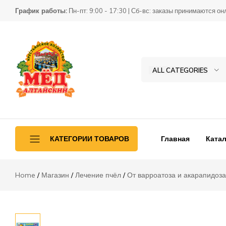
Бипин-Т, 0,5 мл
График работы:
Пн-пт: 9:00 - 17:30 | Сб-вс: заказы принимаются он
Описание
Отзывы (0)
ALL CATEGORIES
Товары
КХ
для
Пасека
пчеловодства
Главная
Катал
КАТЕГОРИИ ТОВАРОВ
Home
Магазин
Лечение пчёл
От варроатоза и акарапидоза
Ульетара
Переработка
Инвентарь