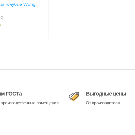
ат голубые Wang
(0)
₸
ям ГОСТа
Выгодные цены
 производственные помещения
От производителя