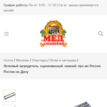
Летковый
График работы:
Пн-пт: 9:00 - 17:30 | Сб-вс: заказы принимаются
заградитель,
500,00
₸
Add 
онлайн
оцинкованный,
нижний, про-
во Россия,
Ростов-на-
Дону
Описание
Отзывы (0)
Товары
КХ
для
Пасека
Home
Магазин
Ульетара
Летки и заглушки
пчеловодства
Летковый заградитель, оцинкованный, нижний, про-во Россия,
Ростов-на-Дону