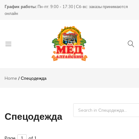
График работы:
Пн-пт: 9:00 - 17:30 | Сб-вс: заказы принимаются
онлайн
Товары
КХ
для
Пасека
Home
Спецодежда
пчеловодства
Спецодежда
Page
of 1