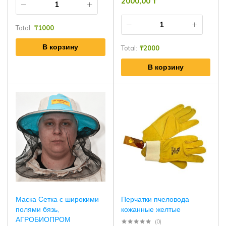
2000,00
₸
Total:
₸
1000
В корзину
Total:
₸
2000
В корзину
Маска Сетка с широкими
Перчатки пчеловода
полями бязь,
кожанные желтые
АГРОБИОПРОМ
(0)