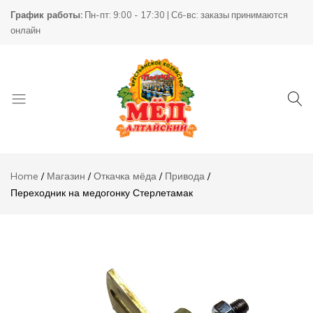
Переходник
График работы:
Пн-пт: 9:00 - 17:30 | Сб-вс: заказы принимаются
на
2500,00
₸
Add t
онлайн
медогонку
Стерлетамак
Описание
Отзывы (0)
Товары
КХ
для
Пасека
Home
Магазин
Откачка мёда
Привода
пчеловодства
Переходник на медогонку Стерлетамак