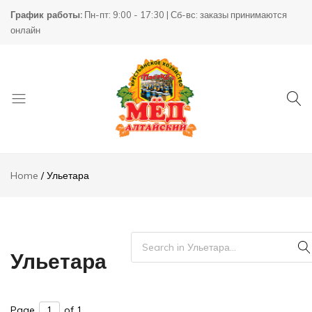
График работы:
Пн-пт: 9:00 - 17:30 | Сб-вс: заказы принимаются
онлайн
Товары
КХ
для
Пасека
Home
Ульетара
пчеловодства
Ульетара
Page
of 1