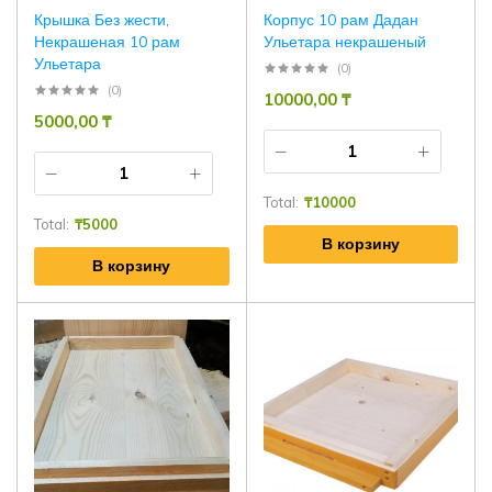
Крышка Без жести,
Корпус 10 рам Дадан
Некрашеная 10 рам
Ульетара некрашеный
Ульетара
(0)
(0)
10000,00
₸
5000,00
₸
Total:
₸
10000
Total:
₸
5000
В корзину
В корзину