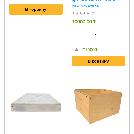
Крышка жестью обита 10
рам Ульетара
В корзину
(0)
10000,00
₸
Total:
₸
10000
В корзину