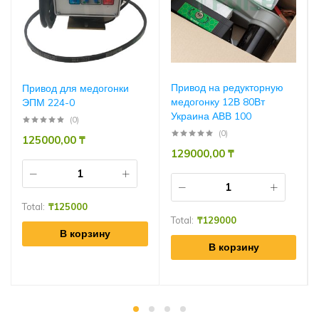
Привод на редукторную
Привод для медогонки
медогонку 12В 80Вт
ЭПМ 224-0
Украина АВВ 100
(0)
(0)
125000,00
₸
129000,00
₸
Total:
₸
125000
Total:
₸
129000
В корзину
В корзину