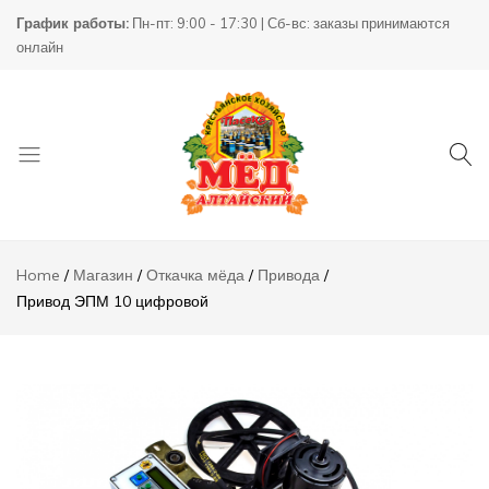
Привод
График работы:
Пн-пт: 9:00 - 17:30 | Сб-вс: заказы принимаются
ЭПМ 10
88000,00
₸
Add to
онлайн
цифровой
Описание
Отзывы (0)
Товары
КХ
для
Пасека
Home
Магазин
Откачка мёда
Привода
пчеловодства
Привод ЭПМ 10 цифровой