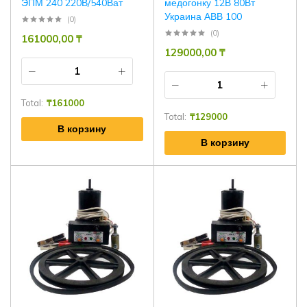
ЭПМ 240 220В/540Ват
медогонку 12В 80Вт
Украина АВВ 100
(0)
(0)
161000,00
₸
129000,00
₸
Total:
₸
161000
Total:
₸
129000
В корзину
В корзину