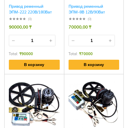
Привод ременный
Привод ременный
ЭПМ-222 220В/180Ват
ЭПМ-8В 12В/90Ват
(0)
(0)
90000,00
₸
70000,00
₸
Total:
₸
90000
Total:
₸
70000
В корзину
В корзину