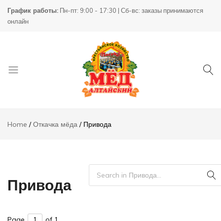
График работы:
Пн-пт: 9:00 - 17:30 | Сб-вс: заказы принимаются
онлайн
Товары
КХ
для
Пасека
Home
Откачка мёда
Привода
пчеловодства
Привода
Page
of 1