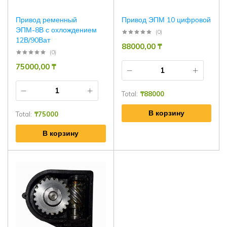
Привод ременный
Привод ЭПМ 10 цифровой
ЭПМ-8В с охлождением
(0)
12В/90Ват
88000,00
₸
(0)
75000,00
₸
Total:
₸
88000
В корзину
Total:
₸
75000
В корзину