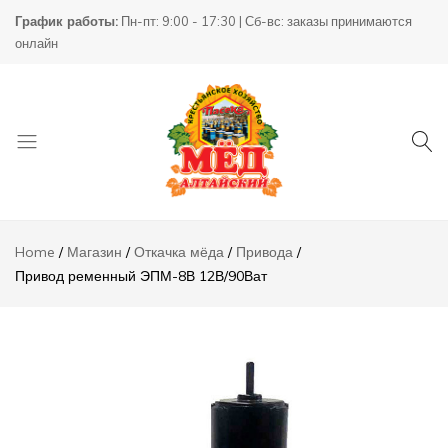
Привод
График работы:
Пн-пт: 9:00 - 17:30 | Сб-вс: заказы принимаются
ременный
70000,00
₸
Add to
онлайн
ЭПМ-8В
12В/90Ват
Описание
Отзывы (0)
Товары
КХ
для
Пасека
Home
Магазин
Откачка мёда
Привода
пчеловодства
Привод ременный ЭПМ-8В 12В/90Ват