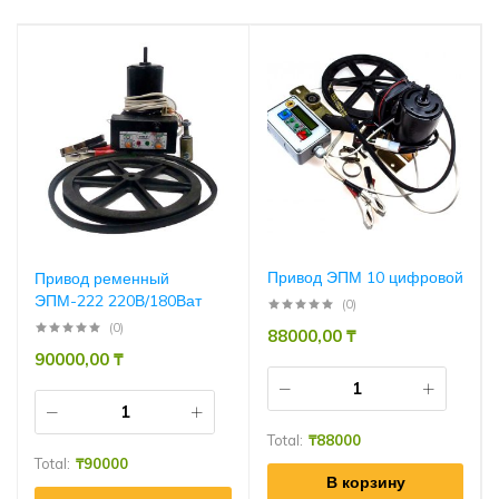
Привод ЭПМ 10 цифровой
Привод ременный
ЭПМ-222 220В/180Ват
(0)
(0)
88000,00
₸
90000,00
₸
Total:
₸
88000
Total:
₸
90000
В корзину