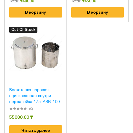
Total:
₸
40000
Total:
₸
45000
В корзину
В корзину
Out Of Stock
Воскотопка паровая
оцинкованная внутри
нержавейка 17л. АВВ-100
(0)
55000,00
₸
Читать далее