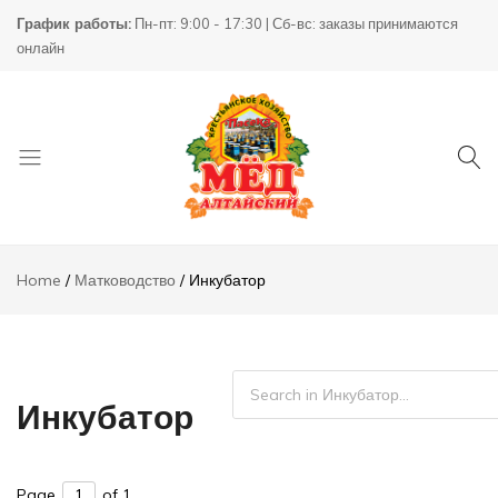
График работы:
Пн-пт: 9:00 - 17:30 | Сб-вс: заказы принимаются
онлайн
Товары
КХ
для
Пасека
Home
Матководство
Инкубатор
пчеловодства
Инкубатор
Page
of 1