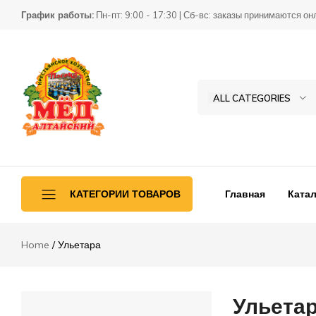
График работы:
Пн-пт: 9:00 - 17:30 | Сб-вс: заказы принимаются он
ALL CATEGORIES
Товары
КХ
для
Пасека
пчеловодства
Главная
Катал
КАТЕГОРИИ ТОВАРОВ
Home
Ульетара
Ульетара
Переработка
Ульета
Инвентарь