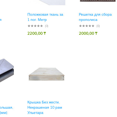
Положковая ткань за
Решетка для сбора
я
1 пог. Метр
прополиса
(0)
(0)
2200,00
₸
2000,00
₸
Крышка Без жести,
ольшая,
Некрашеная 10 рам
(мм):
Ульетара