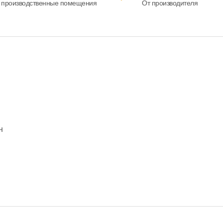
 производственные помещения
От производителя
н