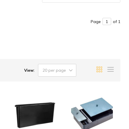
Page
of 1
20 per page
View: