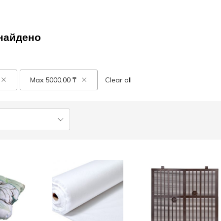
найдено
Max
5000,00
₸
Clear all