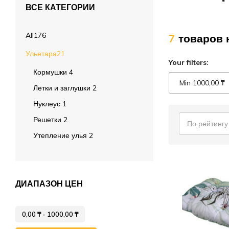
ВСЕ КАТЕГОРИИ
Лечение пчёл
Вощина
All
176
7
товаров 
Матководство
Ульетара
21
Your filters:
Откачка мёда
Кормушки
4
Min
1000,00
₸
Работа с воском
Летки и заглушки
2
Нуклеус
1
Работа с рамками
Решетки
2
По рейтингу
Фасовка
Утепление улья
2
Распечатка
Тара
Спецодежда
ДИАПАЗОН ЦЕН
0,00
₸
-
1000,00
₸