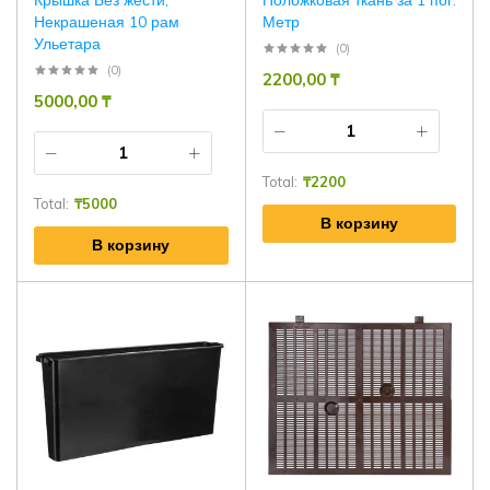
Крышка Без жести,
Положковая ткань за 1 пог.
Некрашеная 10 рам
Метр
Ульетара
(0)
(0)
2200,00
₸
5000,00
₸
Total:
₸
2200
Total:
₸
5000
В корзину
В корзину