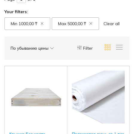
Your filters:
Min
1000,00
₸
Max
5000,00
₸
Clear all
По убыванию цены
Filter