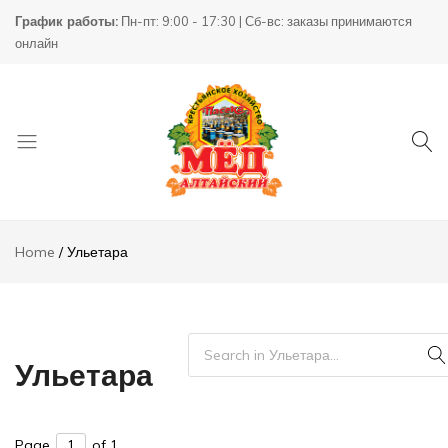
График работы:
Пн-пт: 9:00 - 17:30 | Сб-вс: заказы принимаются
онлайн
Товары
КХ
для
Пасека
Home
Ульетара
пчеловодства
Ульетара
Page
of 1