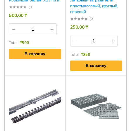
Кормушка белая 0,5 л КНР
Летковый заградитель
пластмассовый, круглый,
(0)
верхний
500,00
₸
(0)
250,00
₸
Total:
₸
500
В корзину
Total:
₸
250
В корзину