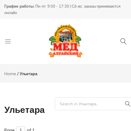
График работы:
Пн-пт: 9:00 - 17:30 | Сб-вс: заказы принимаются
онлайн
Товары
КХ
для
Пасека
Home
Ульетара
пчеловодства
Ульетара
Page
of 1