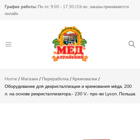
Оборудование для
График работы:
Пн-пт: 9:00 - 17:30 | Сб-вс: заказы принимаются
1650000,00
₸
декристаллизции и
онлайн
кремования мёда,
200 л. на основе
рекристаллизатора.-
230 V,- про-во
Lyson, Польша
Описание
Отзывы (0)
Товары
КХ
для
Пасека
Home
Магазин
Переработка
Кремовалки
пчеловодства
Оборудование для декристаллизции и кремования мёда, 200
л. на основе рекристаллизатора.- 230 V,- про-во Lyson, Польша