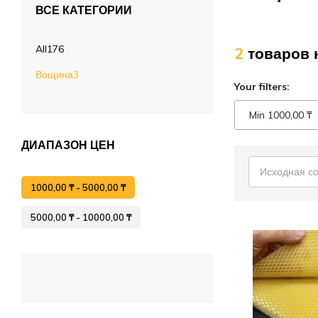
ВСЕ КАТЕГОРИИ
Лечение пчёл
Вощина
All
176
2
товаров 
Матководство
Вощина
3
Your filters:
Откачка мёда
Min
1000,00
₸
Работа с воском
ДИАПАЗОН ЦЕН
Работа с рамками
Исходная с
Фасовка
1000,00
₸
-
5000,00
₸
Распечатка
5000,00
₸
-
10000,00
₸
Тара
Спецодежда