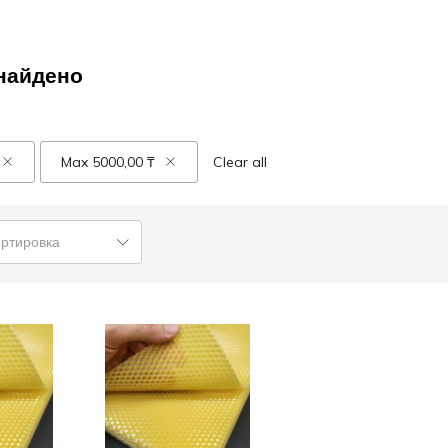
найдено
Max
5000,00
₸
Clear all
ортировка