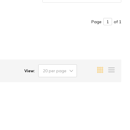
Page
of 1
20 per page
View: