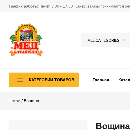
График работы:
Пн-пт: 9:00 - 17:30 | Сб-вс: заказы принимаются он
ALL CATEGORIES
Товары
КХ
для
Пасека
пчеловодства
Главная
Катал
КАТЕГОРИИ ТОВАРОВ
Home
Вощина
Ульетара
Переработка
Вощина
Инвентарь