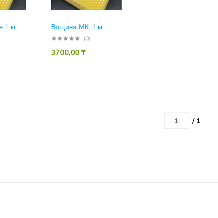
 1 кг
Вощина МК, 1 кг
(0)
3700,00
₸
/ 1