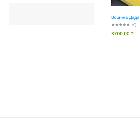
Вощина Дадан
(0)
3700,00
₸