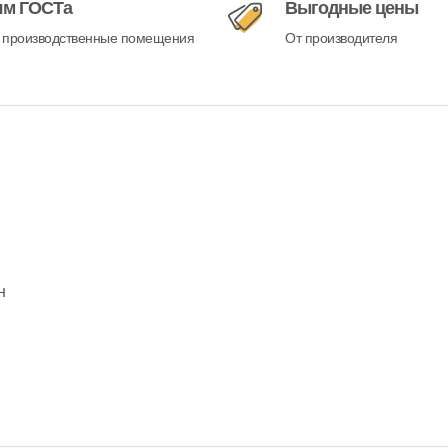
ям ГОСТа
Выгодные цены
 производственные помещения
От производителя
н