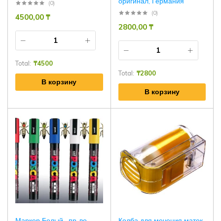
оригинал, Германия
(0)
(0)
4500,00
₸
2800,00
₸
Total:
₸
4500
Total:
₸
2800
В корзину
В корзину
Маркер Белый , пр-во
Колба для мечения маток