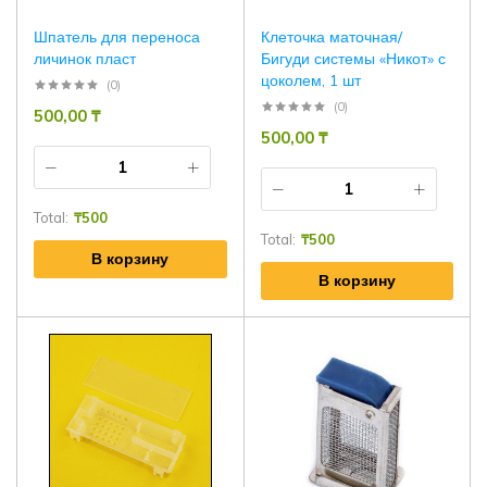
Шпатель для переноса
Клеточка маточная/
личинок пласт
Бигуди системы «Никот» с
цоколем, 1 шт
(0)
(0)
500,00
₸
500,00
₸
Total:
₸
500
Total:
₸
500
В корзину
В корзину