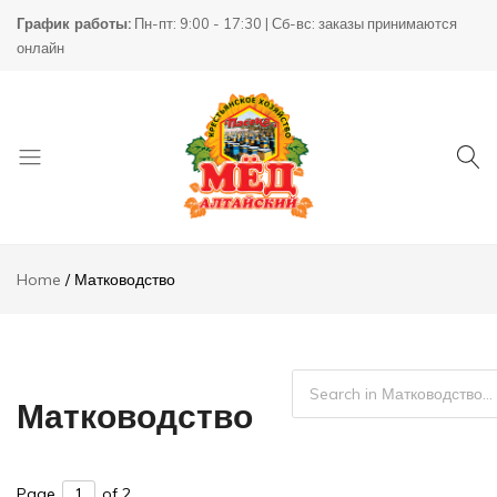
График работы:
Пн-пт: 9:00 - 17:30 | Сб-вс: заказы принимаются
онлайн
Товары
КХ
для
Пасека
Home
Матководство
пчеловодства
Матководство
Page
of 2