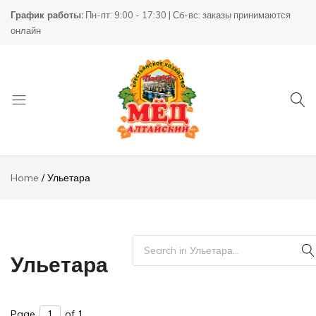
График работы:
Пн-пт: 9:00 - 17:30 | Сб-вс: заказы принимаются
онлайн
Товары
КХ
для
Пасека
Home
Ульетара
пчеловодства
Ульетара
Page
of 1