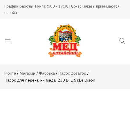
Насос для
График работы:
Пн-пт: 9:00 - 17:30 | Сб-вс: заказы принимаются
перекачки
1450000,00
₸
Add
онлайн
меда, 230
В, 1.5 кВт
Lyson
Описание
Отзывы (0)
Товары
КХ
для
Пасека
Home
Магазин
Фасовка
Насос дозатор
пчеловодства
Насос для перекачки меда, 230 В, 1.5 кВт Lyson