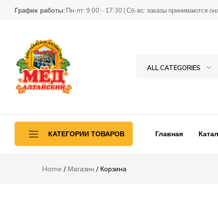
График работы:
Пн-пт: 9:00 - 17:30 | Сб-вс: заказы принимаются он
ALL CATEGORIES
Товары
КХ
для
Пасека
пчеловодства
Главная
Катал
КАТЕГОРИИ ТОВАРОВ
Home
Магазин
Корзина
Ульетара
Переработка
Инвентарь