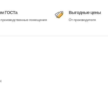
ям ГОСТа
Выгодные цены
 производственные помещения
От производителя
н