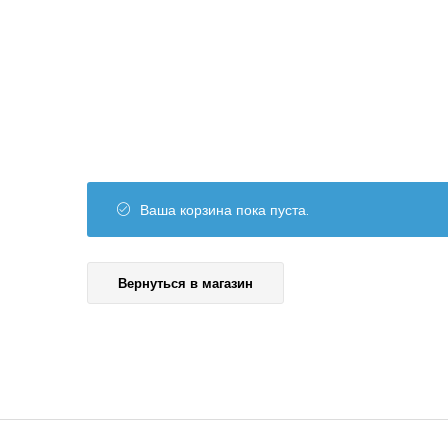
Лечение пчёл
Вощина
Матководство
Откачка мёда
Работа с воском
Работа с рамками
Ваша корзина пока пуста.
Фасовка
Распечатка
Вернуться в магазин
Тара
Спецодежда