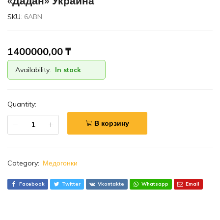
«Дадан» Украина
SKU:
6ABN
1400000,00
₸
Availability:
In stock
Quantity:
В корзину
Category:
Медогонки
Facebook
Twitter
Vkontakte
Whatsapp
Email