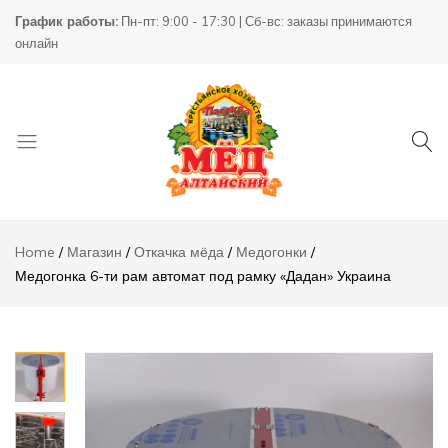
Медогонка
График работы:
Пн-пт: 9:00 - 17:30 | Сб-вс: заказы принимаются
6-ти рам
1400000,00
₸
Ad
онлайн
автомат
под рамку
«Дадан»
Украина
Описание
Отзывы (0)
Товары
КХ
для
Пасека
Home
Магазин
Откачка мёда
Медогонки
пчеловодства
Медогонка 6-ти рам автомат под рамку «Дадан» Украина