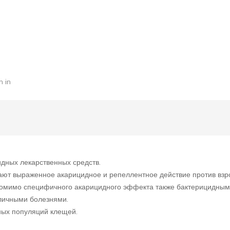
 in
дных лекарственных средств.
ют выраженное акарицидное и репеллентное действие против взро
омимо специфичного акарицидного эффекта также бактерицидными
личными болезнями.
ных популяций клещей.