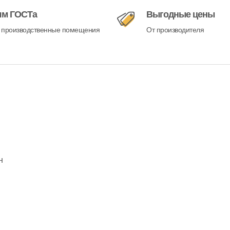
ям ГОСТа
Выгодные цены
 производственные помещения
От производителя
н