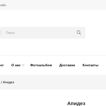
лайн
ог
О нас
Фотоальбом
Доставка
Контакты
Апидез
Апидез