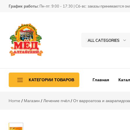
Апидез
График работы:
Пн-пт: 9:00 - 17:30 | Сб-вс: заказы принимаются он
Описание
Отзывы (0)
ALL CATEGORIES
Товары
КХ
для
Пасека
пчеловодства
Главная
Катал
КАТЕГОРИИ ТОВАРОВ
Home
Магазин
Лечение пчёл
От варроатоза и акарапидоза
Ульетара
Переработка
Инвентарь