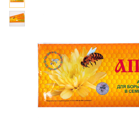
Лечение пчёл
Вощина
Матководство
Откачка мёда
Работа с воском
Работа с рамками
Фасовка
Распечатка
Тара
Спецодежда