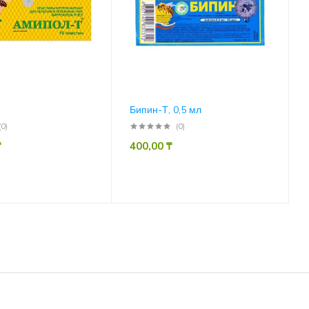
Бипин-Т, 0,5 мл
(0)
(0)
₸
400,00
₸