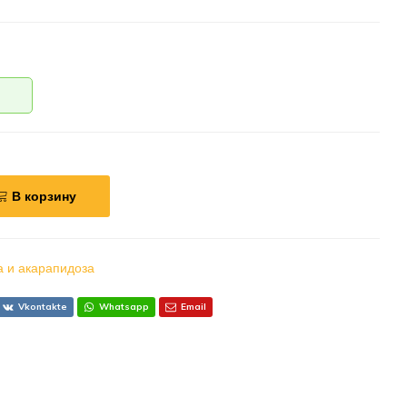
В корзину
а и акарапидоза
Vkontakte
Whatsapp
Email