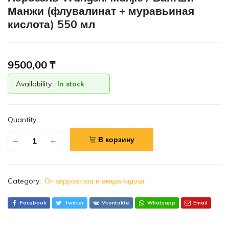
Манжи (флувалинат + муравьиная
кислота) 550 мл
9500,00
₸
Availability:
In stock
Quantity:
В корзину
Category:
От варроатоза и акарапидоза
Facebook
Twitter
Vkontakte
Whatsapp
Email