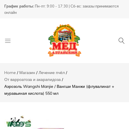
Аэрозоль
График работы:
Пн-пт: 9:00 - 17:30 | Сб-вс: заказы принимаются
Wangshi
9500,00
₸
Add t
онлайн
Manjie /
Вангши
Манжи
(флувалинат
+
муравьиная
кислота) 550
мл
Описание
Товары
КХ
Отзывы (0)
для
Пасека
Home
Магазин
Лечение пчёл
пчеловодства
От варроатоза и акарапидоза
Аэрозоль Wangshi Manjie / Вангши Манжи (флувалинат +
муравьиная кислота) 550 мл