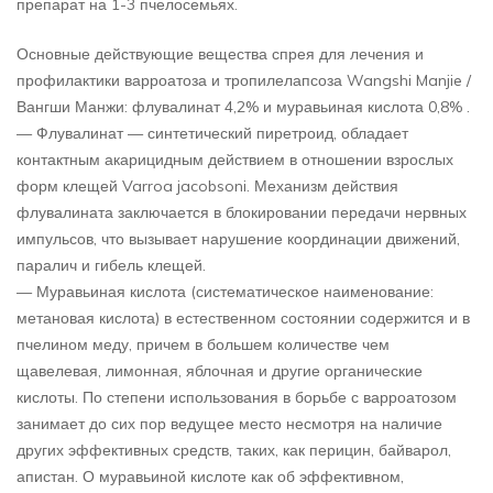
препарат на 1-3 пчелосемьях.
Основные действующие вещества спрея для лечения и
профилактики варроатоза и тропилелапсоза Wangshi Manjie /
Вангши Манжи: флувалинат 4,2% и муравьиная кислота 0,8% .
— Флувалинат — синтетический пиретроид, обладает
контактным акарицидным действием в отношении взрослых
форм клещей Varroa jacobsoni. Механизм действия
флувалината заключается в блокировании передачи нервных
импульсов, что вызывает нарушение координации движений,
паралич и гибель клещей.
— Муравьиная кислота (систематическое наименование:
метановая кислота) в естественном состоянии содержится и в
пчелином меду, причем в большем количестве чем
щавелевая, лимонная, яблочная и другие органические
кислоты. По степени использования в борьбе с варроатозом
занимает до сих пор ведущее место несмотря на наличие
других эффективных средств, таких, как перицин, байварол,
апистан. О муравьиной кислоте как об эффективном,