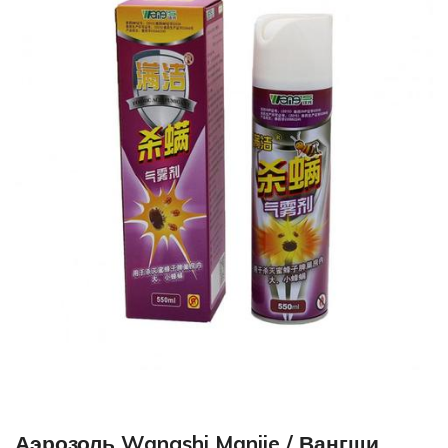
Аэрозоль Wangshi Manjie / Вангши