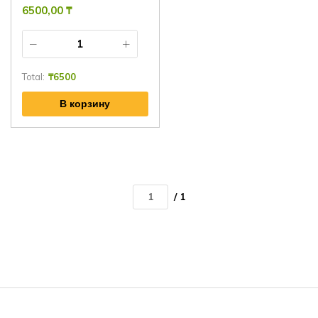
6500,00
₸
Total:
₸
6500
В корзину
/ 1