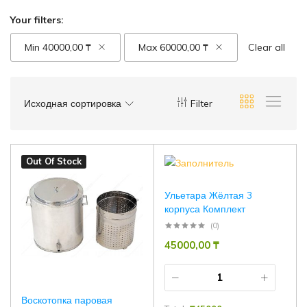
Your filters:
Min
40000,00
₸
Max
60000,00
₸
Clear all
Исходная сортировка
Filter
Out Of Stock
Ульетара Жёлтая 3
корпуса Комплект
(0)
45000,00
₸
Воскотопка паровая