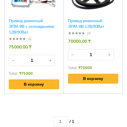
Привод ременный
Привод ременный
ЭПМ-8В с охлождением
ЭПМ-8В 12В/90Ват
12В/90Ват
(0)
(0)
70000,00
₸
75000,00
₸
Total:
₸
70000
Total:
₸
75000
В корзину
В корзину
/ 1