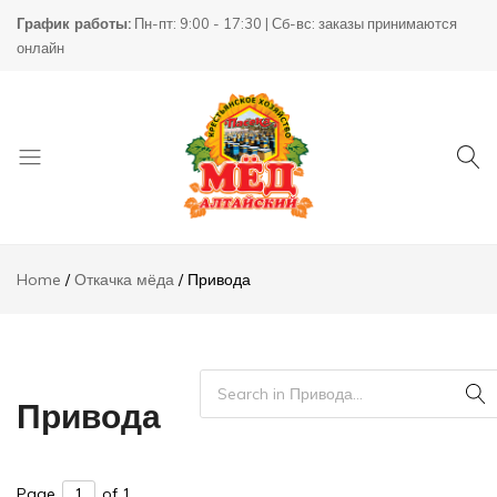
График работы:
Пн-пт: 9:00 - 17:30 | Сб-вс: заказы принимаются
онлайн
Товары
КХ
для
Пасека
Home
Откачка мёда
Привода
пчеловодства
Привода
Page
of 1