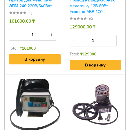
Привод для медогонки
Привод на редукторную
ЭПМ 240 220В/540Ват
медогонку 12В 80Вт
Украина АВВ 100
(0)
(0)
161000,00
₸
129000,00
₸
Total:
₸
161000
Total:
₸
129000
В корзину
В корзину