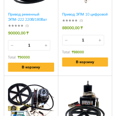
Привод ременный
Привод ЭПМ 10 цифровой
ЭПМ-222 220В/180Ват
(0)
(0)
88000,00
₸
90000,00
₸
Total:
₸
88000
Total:
₸
90000
В корзину
В корзину