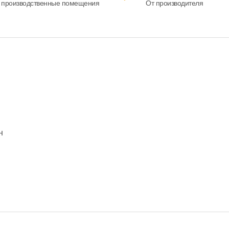
 производственные помещения
От производителя
н