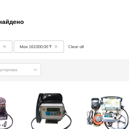
найдено
Max
161000,00
₸
Clear all
ортировка