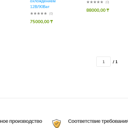
охлождением
(0)
12В/90Ват
88000,00
₸
(0)
75000,00
₸
/ 1
ное производство
Соответствие требовани