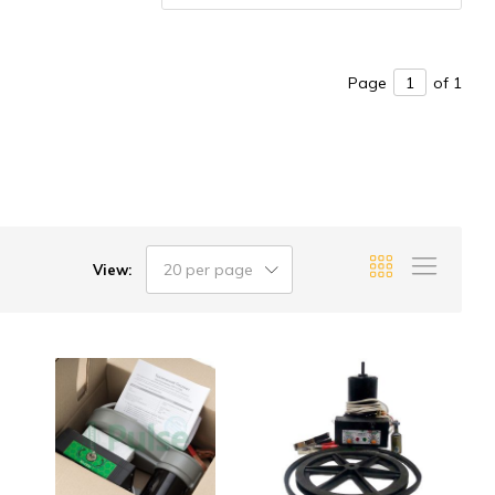
Page
of 1
20 per page
View: