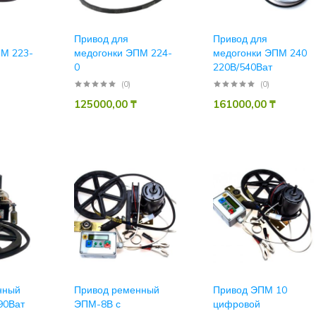
Привод для
Привод для
ПМ 223-
медогонки ЭПМ 224-
медогонки ЭПМ 240
0
220В/540Ват
(0)
(0)
125000,00
₸
161000,00
₸
нный
Привод ременный
Привод ЭПМ 10
90Ват
ЭПМ-8В с
цифровой