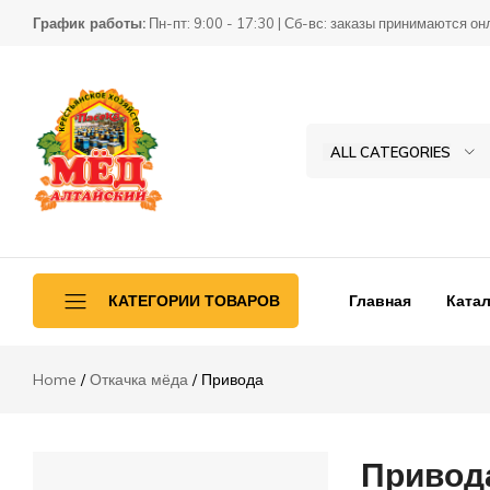
График работы:
Пн-пт: 9:00 - 17:30 | Сб-вс: заказы принимаются он
ALL CATEGORIES
Товары
КХ
для
Пасека
пчеловодства
Главная
Катал
КАТЕГОРИИ ТОВАРОВ
Home
Откачка мёда
Привода
Ульетара
Переработка
Привод
Инвентарь