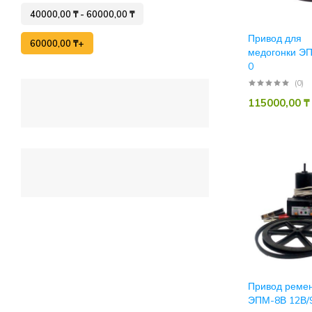
40000,00
₸
-
60000,00
₸
Привод для
60000,00
₸
+
медогонки Э
0
(0)
115000,00
₸
Привод реме
ЭПМ-8В 12В/