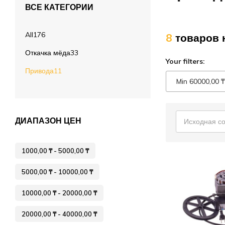
ВСЕ КАТЕГОРИИ
Лечение пчёл
Вощина
All
176
8
товаров 
Матководство
Откачка мёда
33
Your filters:
Откачка мёда
Привода
11
Min
60000,00
₸
Работа с воском
Работа с рамками
ДИАПАЗОН ЦЕН
Исходная с
Фасовка
Распечатка
1000,00
₸
-
5000,00
₸
Тара
5000,00
₸
-
10000,00
₸
Спецодежда
10000,00
₸
-
20000,00
₸
20000,00
₸
-
40000,00
₸