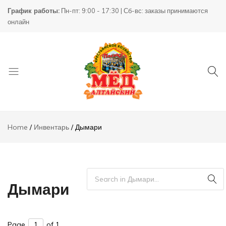
График работы:
Пн-пт: 9:00 - 17:30 | Сб-вс: заказы принимаются
онлайн
Товары
КХ
для
Пасека
Home
Инвентарь
Дымари
пчеловодства
Дымари
Page
of 1