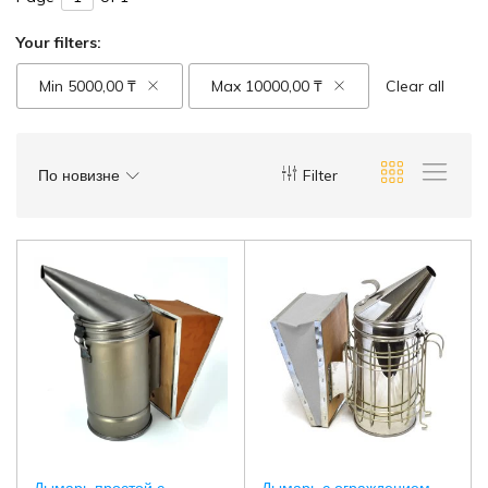
Your filters:
Min
5000,00
₸
Max
10000,00
₸
Clear all
По новизне
Filter